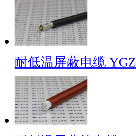
耐低温屏蔽电缆 YG