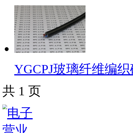
​YGCPJ玻璃纤维
共 1 页