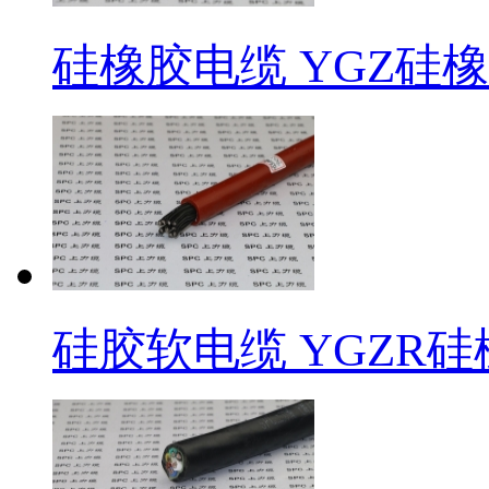
硅橡胶电缆 ​YGZ硅
硅胶软电缆 YGZR