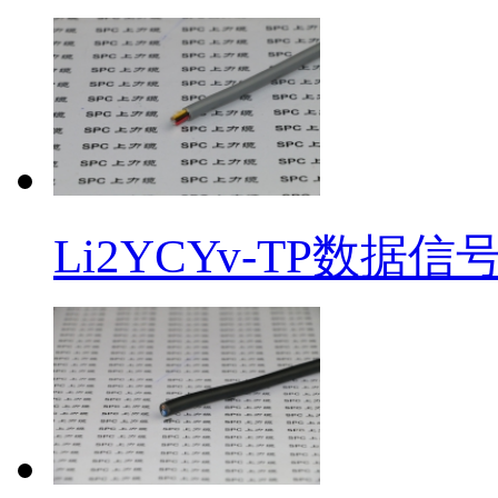
Li2YCYv-TP数