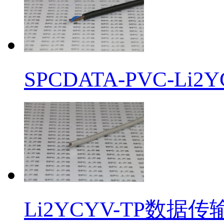
SPCDATA-PVC-
Li2YCYV-TP数