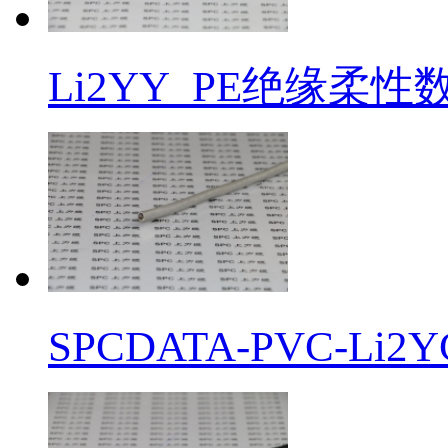
Li2YY_PE绝缘柔
SPCDATA-PVC-