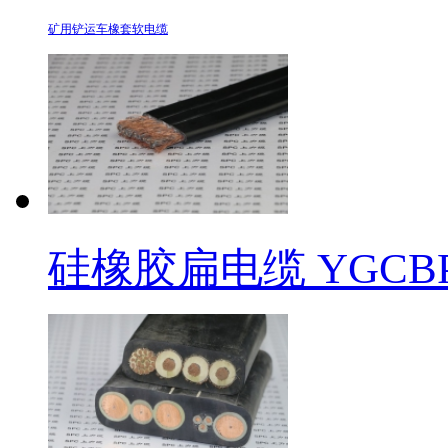
矿用铲运车橡套软电缆
硅橡胶扁电缆 YGC