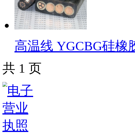
高温线 YGCBG硅
共 1 页